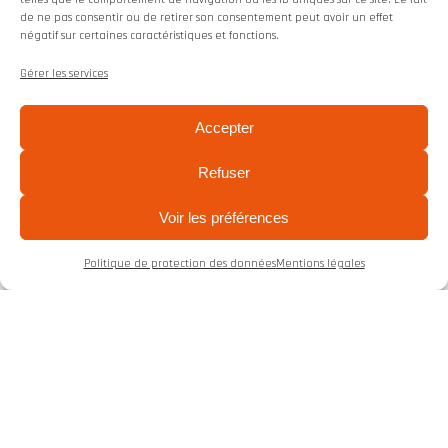
de ne pas consentir ou de retirer son consentement peut avoir un effet
négatif sur certaines caractéristiques et fonctions.
Gérer les services
Accepter
Refuser
Coachs sportifs
Contact
Voir les préférences
Clermont-Ferrand sud & agglomération (63)
Politique de protection des données
Mentions légales
Léopold : 06 88 60 90 53
Aline : 06 99 12 43 65
contact@lasportperformance.fr
Vos coachs